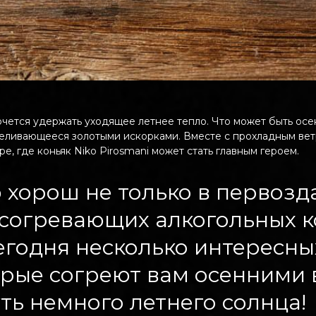
хочется удержать уходящее летнее тепло. Что может быть ос
ереливающееся золотыми искорками. Вместе с прохладным ве
, где коньяк Niko Pirosmani может стать главным героем.
 хорош не только в первозд
е согревающих алкогольных к
годня несколько интересны
орые согреют вам осенними
ть немного летнего солнца!