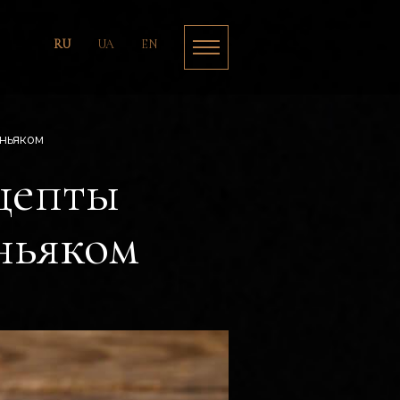
RU
UA
EN
оньяком
ецепты
ньяком