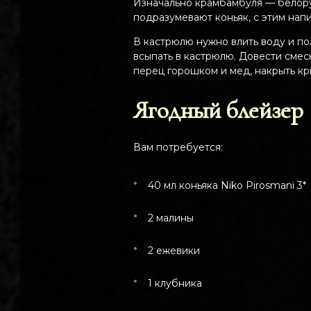
Изначально крамбамбуля — белорус
подразумевают коньяк, с этим нап
В кастрюлю нужно влить воду и по
всыпать в кастрюлю. Довести смес
перец горошком и мед, накрыть к
Ягодный блейзер
Вам потребуется:
40 мл коньяка Niko Pirosmani 3*
2 малины
2 ежевики
1 клубника