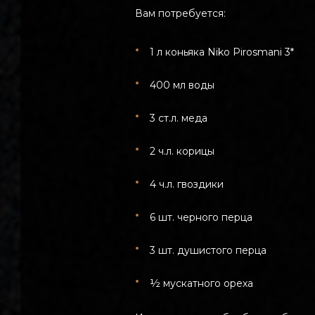
Вам потребуется:
1 л коньяка Niko Pirosmani 3*
400 мл воды
3 ст.л. меда
2 ч.л. корицы
4 ч.л. гвоздики
6 шт. черного перца
3 шт. душистого перца
½ мускатного ореха