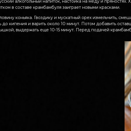
ский алкогольный напиток, настойка на меду и пряностях. 
итком в составе крамбамбуля заиграет новыми красками.
ловину коньяка. Гвоздику и мускатный орех измельчить, смеш
ь до кипения и варить около 10 минут. Потом добавить оста
рышкой, выдержать еще 10-15 минут. Перед подачей крамба