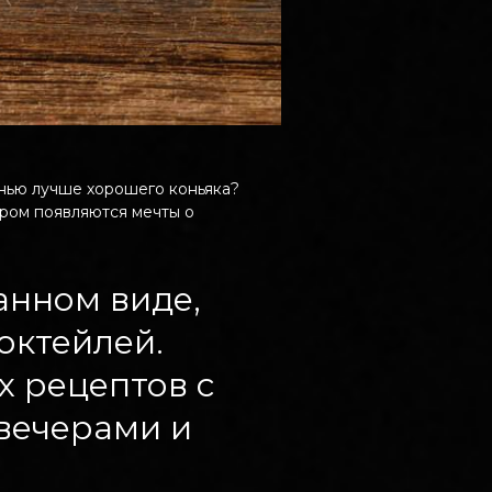
енью лучше хорошего коньяка?
тром появляются мечты о
анном виде,
октейлей.
х рецептов с
 вечерами и