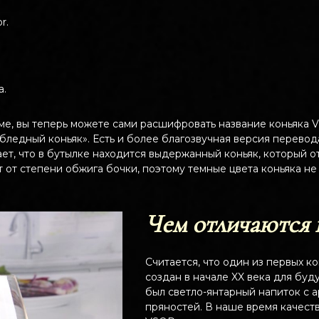
r.
a.
е, вы теперь можете сами расшифровать название коньяка VS
бледный коньяк». Есть и более благозвучная версия перево
ает, что в бутылке находится выдержанный коньяк, который о
т от степени обжига бочки, поэтому темные цвета коньяка н
Чем отличаются
Считается, что один из первых к
создан в начале XX века для буду
был светло-янтарный напиток с 
пряностей. В наше время качест