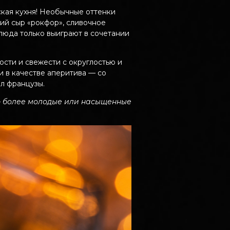
ская кухня! Необычные оттенки
кий сыр «рокфор», сливочное
люда только выиграют в сочетании
ости и свежести с округлостью и
и в качестве аперитива — со
л французы.
 — более молодые или насыщенные