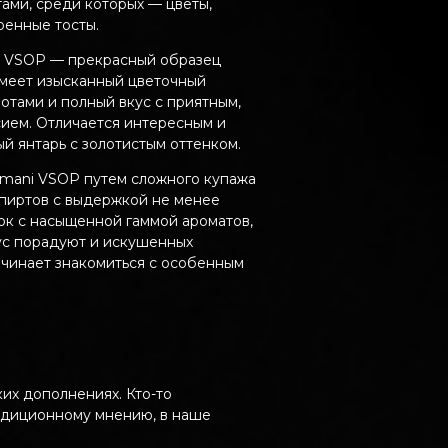
ами, среди которых — цветы,
ренные тосты.
ni VSOP — прекрасный образец
имеет изысканный цветочный
отами и полный вкус с приятным,
ием. Отличается интересным и
ый янтарь с золотистым оттенком.
smani VSOP путем сложного купажа
спиртов с выдержкой не менее
ток с насыщенной гаммой ароматов,
ус порадуют и искушенных
начинает знакомиться с особенным
их дополнениях. Кто-то
радиционному мнению, в наше