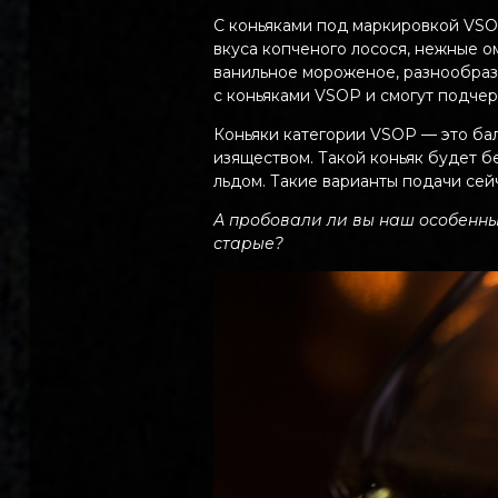
С коньяками под маркировкой VSOP
вкуса копченого лосося, нежные о
ванильное мороженое, разнообраз
с коньяками VSOP и смогут подчер
Коньяки категории VSOP — это бал
изяществом. Такой коньяк будет бе
льдом. Такие варианты подачи се
А пробовали ли вы наш особенны
старые?