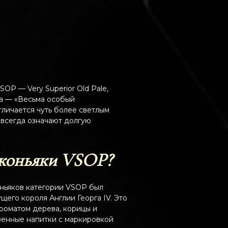
OP — Very Superior Old Pale,
да — «Весьма особый
тличается чуть более светлым
е всегда означают долгую
 коньяки VSOP?
оньяков категории VSOP был
щего короля Англии Георга IV. Это
ароматом дерева, корицы и
венные напитки с маркировкой