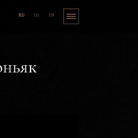
RU
UA
EN
оньяк