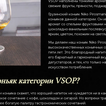
VSOP наполнены тонкими аромат
свежие фрукты, пряности, поджа
Грузинский коньяк Niko Pirosma
коньяков данной категории. Он 
аромат со спелыми фруктовыми н
шоколадно-ванильным послевкус
ярким, цветом, похожим на светл
Мы делаем наш коньяк Niko Piro
высококачественных коньячных 
пяти лет. Это благородный напи
его бархатный и гармоничный вк
дегустаторов, и тех, кто только 
искусством потребления.
оньяк категории VSOP?
 коньяка скажет, что хороший напиток не нуждается ни в как
кое сочетание с кофе, шоколадом и сигарой. Но вопреки т
ее богатую палитру гастрономических сочетаний.