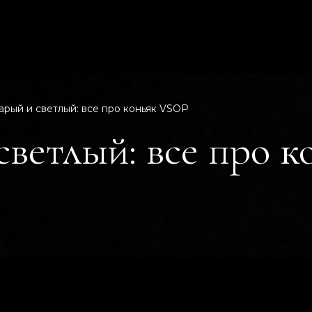
арый и светлый: все про коньяк VSOP
светлый: все про к