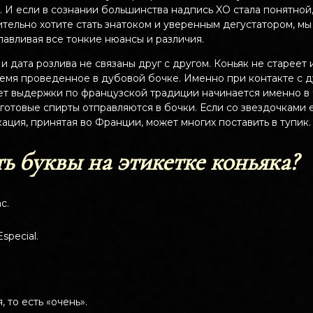
 И если в сознании большинства надпись XO стала понятной,
ительно хотите стать знатоком и уверенным дегустатором, м
лавливая все тонкие нюансы и различия.
 и дата розлива не связаны друг с другом. Коньяк не стареет 
емя проведенное в дубовой бочке. Именно при контакте с д
чет выдержки по французской традиции начинается именно в 
 готовые спирты отправляются в бочки. Если со звездочками 
ация, принятая во Франции, может многих поставить в тупик.
 буквы на этикетке коньяка?
c.
special.
, то есть «очень».