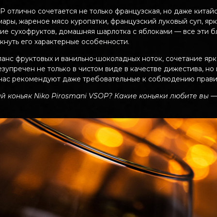
 отлично сочетается не только французская, но даже китай
мары, жареное мясо куропатки, французский луковый суп, яр
ие сухофруктов, домашняя шарлотка с яблоками — все эти б
кнуть его характерные особенности.
анс фруктовых и ванильно-шоколадных ноток, сочетание ярк
зупречен не только в чистом виде в качестве дижестива, но 
йчас рекомендуют даже требовательные к соблюдению прави
й коньяк Niko Pirosmani VSOP? Какие коньяки любите вы