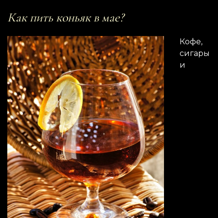
Как пить коньяк в мае?
Кофе,
сигары
и