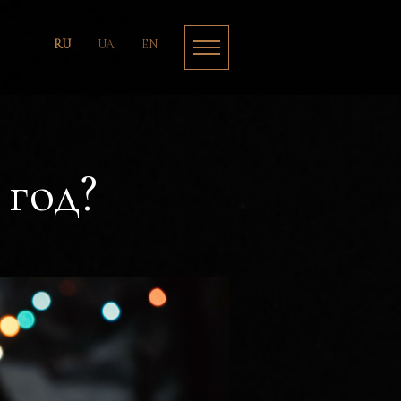
RU
UA
EN
 год?