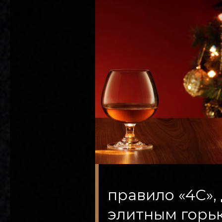
правило «4C»,
элитным горь