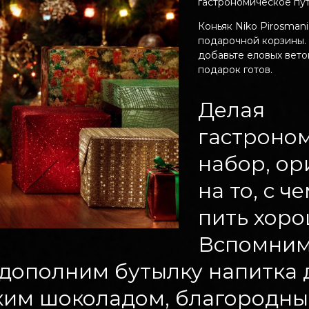
гастрономическое пу
Коньяк Niko Pirosman
подарочной корзины.
добавьте еловых вето
подарок готов.
Делая
гастроно
набор, ор
на то, с ч
пить хоро
Вспомним
 дополним бутылку напитка 
ким шоколадом, благородны