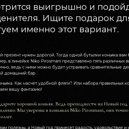
отрится выигрышно и подой
енителя. Ищите подарок дл
туем именно этот вариант.
й презент нужен дорогой. Тогда одной бутылки коньяка вам 
ер, в линейке Niko Pirosmani представлено пять различных 
тично, ведь с ними можно будет устраивать сравнительные де
вой домашний бар.
оньяка. Как насчет удобной фляги? Или набора правильных к
аем вашу фантазию!
 дарите хороший коньяк. Ведь преподнести на Новый год 
рилично. Мы уверены в коньяках Niko Pirosmani, они точ
оллег.
вам полезны, а Новый год принесет радость, удовольствие 