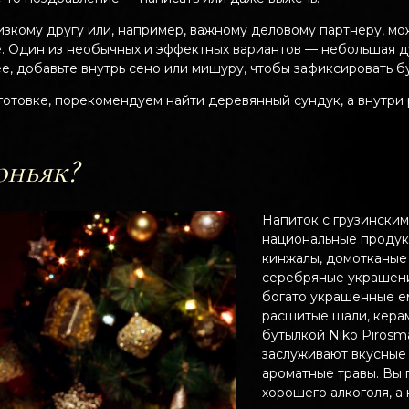
зкому другу или, например, важному деловому партнеру, мож
. Один из необычных и эффектных вариантов — небольшая ду
е, добавьте внутрь сено или мишуру, чтобы зафиксировать б
одготовке, порекомендуем найти деревянный сундук, а внутри
оньяк?
Напиток с грузински
национальные продук
кинжалы, домотканые 
серебряные украшени
богато украшенные ем
расшитые шали, керам
бутылкой Niko Pirosm
заслуживают вкусные
ароматные травы. Вы 
хорошего алкоголя, а