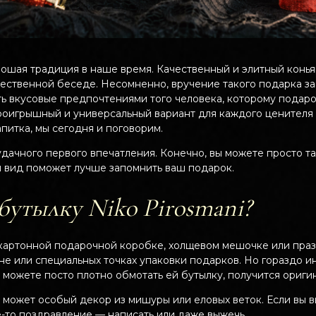
ошая традиция в наше время. Качественный и элитный конья
жественной беседе. Несомненно, вручение такого подарка з
ь вкусовые предпочтениями того человека, которому подаро
роигрышный и универсальный вариант для каждого ценителя ко
питка, мы сегодня и поговорим.
дачного первого впечатления. Конечно, вы можете просто так
 вид поможет лучше запомнить ваш подарок.
 бутылку Niko Pirosmani?
 картонной подарочной коробке, холщевом мешочке или праз
не или специальных точках упаковки подарков. Но гораздо и
 можете посто плотно обмотать ей бутылку, получится ориги
 может особый декор из мишуры или еловых веток. Если вы 
-то поздравление — написать или даже выжечь.