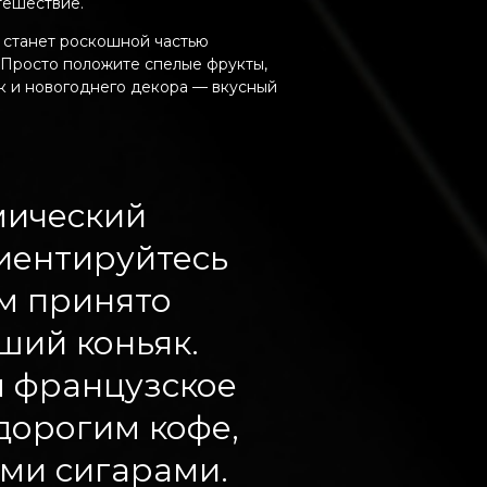
тешествие.
i станет роскошной частью
 Просто положите спелые фрукты,
к и новогоднего декора — вкусный
мический
иентируйтесь
ем принято
ший коньяк.
 французское
дорогим кофе,
ми сигарами.