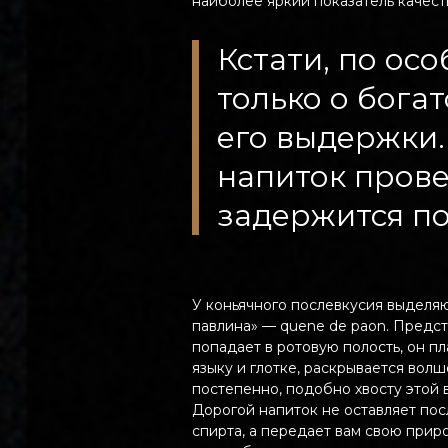
наиболее яркий показатель качест
Кстати, по ос
только о бога
его выдержки.
напиток прове
задержится по
У коньячного послевкусия выделяю
павлина» — quene de paon. Предста
попадает в ротовую полость, он пл
языку и глотке, раскрывается вол
постепенно, подобно хвосту этой 
Дорогой напиток не оставляет пос
спирта, а передает вам свою прир