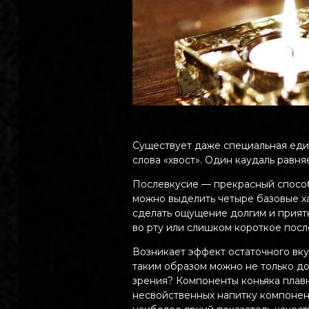
Существует даже специальная еди
слова «хвост». Один каудаль равня
Послевкусие — прекрасный способ
можно выделить четыре базовые ха
сделать ощущение долгим и приятн
во рту или слишком короткое посл
Возникает эффект остаточного вку
таким образом можно не только до
зрения? Компоненты коньяка плавн
несвойственных напитку компонент