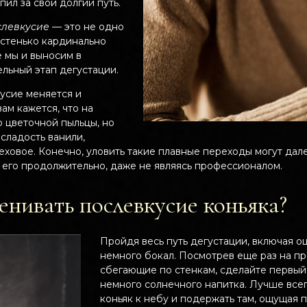
опил за свой долгий путь.
слевкусие
— это не одно
астенько кардинально
 мы и выносим в
льный этап дегустации.
кусие меняется и
ам кажется, что на
о цветочной пыльцы, но
сладость ванили,
еховое. Конечно, уловить такие плавные переходы могут дал
 его продолжительно, даже не являясь профессионалом.
енивать послевкусие коньяка?
Пройдя весь путь дегустации, включая оц
немного бокал. Посмотрев еще раз на п
сбегающие по стенкам, сделайте первый
немного солнечного напитка. Лучше все
коньяк к небу и подержать там, ощущая 