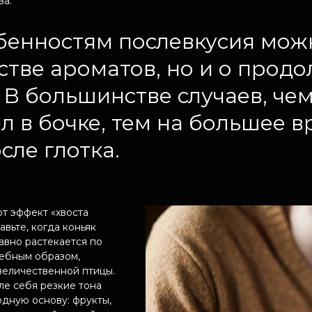
ва.
обенностям послевкусия мож
тстве ароматов, но и о прод
 В большинстве случаев, че
л в бочке, тем на большее 
сле глотка.
т эффект «хвоста
вьте, когда коньяк
авно растекается по
шебным образом,
величественной птицы.
ле себя резкие тона
одную основу: фрукты,