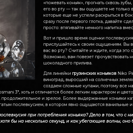
«пожевать коньяк», прогнать сквозь зубы
его во рту — так вы ощущаете не только 
которые еще не успели раскрыться в бо
сразу после первого глотка, давайте сдел
просто: втягивайте немного напитка вмес
Вот и пришло время оценки послевкусия.
прислушайтесь к своим ощущениям. Вы вс
вас во рту? Считайте и ждите, когда это
Возможно, вам повезет прочувствовать н
шоколадного прилива.
Для линейки
грузинских коньяков
Niko Pi
виноград, выросший на солнечных землях
создаем сложные купажи, поэтому все н
smani 3*, хоть и отличается более легким характером и цвет
, продолжительное и зрелое. Более выдержанные коньяки ка
гатым послевкусием, в котором явно ощущаются ванильные и
ослевкусия при потребления коньяка? Дело в том, что с н
отя бы на несколько секунд, и как убегающие волны, оно б