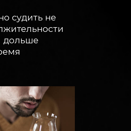
но судить не
олжительности
м дольше
время