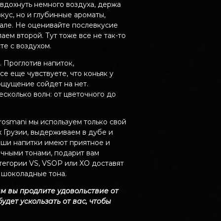
, вдохнуть немного воздуха, держа
вкус, но и глубинные ароматы,
кале. Не оценивайте послевкусие
аем второй. Тут тоже все не так-то
те с воздухом.
 Проглотив напиток,
е еще чувствуете, что коньяк у
 ощущение сойдет на нет.
есколько волн: от цветочного до
rosmani мы используем только свой
 Грузии, выдерживаем в дубе и
аши напитки имеют приятное и
очными тонами, подарит вам
тегории VS, VSOP или XO доставят
 шоколадные тона.
им вы продлите удовольствие от
удет ускользать от вас, чтобы