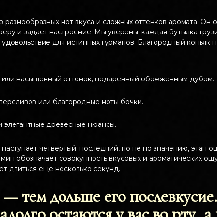
з разнообразных нот вкуса и сложных оттенков аромата. Он 
феру и задает настроение. Мы уверены, каждая бутылка груз
 удовольствие для истинных гурманов. Благородный коньяк не
ь или насыщенный оттенок, подаренный обожженным дубом.
переливов или благородные ноты бочки.
и элегантные древесные нюансы.
наступает четвертый, последний, но не по значению, этап о
ермин обозначает совокупность вкусовых и ароматических ощ
ет длиться еще несколько секунд.
 — тем дольше его послевкусие
адолго остаются у вас во рту, а