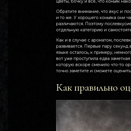
цветы, бочку и все, что коньяк нак
Обратите внимание, что
вкус и по
и то же. У хорошего коньяка они ч
различаются. Поэтому послевкусие
отдельную категорию и самостояте
Как и в случае с ароматом, послев
развивается. Первые пару секунд в
языке осталось, к примеру, немног
вот уже проступила едва заметная 
которую вскоре сменило что-то ор
точно заметите и сможете оценить
Как правильно оц