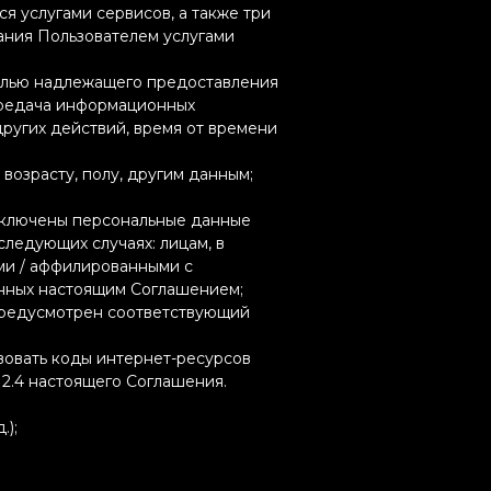
я услугами сервисов, а также три
ания Пользователем услугами
елью надлежащего предоставления
передача информационных
других действий, время от времени
возрасту, полу, другим данным;
 включены персональные данные
следующих случаях: лицам, в
ми / аффилированными с
енных настоящим Соглашением;
 предусмотрен соответствующий
вовать коды интернет-ресурсов
и 2.4 настоящего Соглашения.
.);