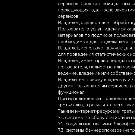
сервисов. Срок хранения данных со
последующих года после закрытия
сервисов.
Владелец осуществляет обработк
Пользователю услуг (идентификац
материалов по подписке пользовате
необходимые для надлежащего пре
Владелец использует данные для т
для проведения статистических и
Владелец имеет право передать п
пользователя, полностью или част
ведение, владение или собственн
Владельцем; новому владельцу и /
другим пользователям сервисов (к
функционал.
При использовании Пользователем 
третьих лиц, в результате чего так
Такими интернет-ресурсами третьи
7.1. системы по сбору статистики п
7.2. социальные-плагины (блоки) со
7.3. системы баннеропоказов (наприм