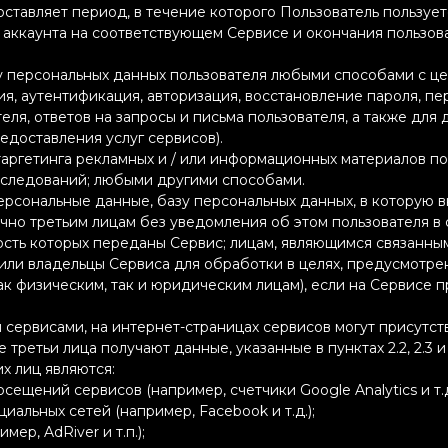
ставляет период, в течение которого Пользователь пользуетс
 аккаунта на соответствующем Сервисе и окончания пользов
у персональных данных пользователя любыми способами с ц
ия, аутентификация, авторизация, восстановление пароля, 
ля, ответов на запросы и письма пользователя, а также для 
доставления услуг сервисов).
аргетинга рекламных и / или информационных материалов по 
сследований; любыми другими способами.
ерсональные данные, базу персональных данных, в которую
ично третьим лицам без уведомления об этом пользователя в 
ость которых переданы Сервис; лицам, являющимся связанны
 или владельцы Сервиса для обработки в целях, предусмотр
ак физическим, так и юридическим лицам), если на Сервисе
сервисами, на интернет-страницах сервисов могут присутст
ие третьи лица получают данные, указанные в пунктах 2.2, 2.3 
х лиц являются:
осещений сервисов (например, счетчики Google Analytics и т.д
циальных сетей (например, Facebook и т.д.);
ер, AdRiver и т.п.);