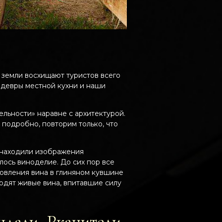
и земли восхищают туристов всего
шедевры местной кухни и наши
ельности» наравне с архитектурой.
 подробно, повторим только, что
и находили изображения
лось виноделие. До сих пор все
товления вина в глиняном кувшине
одят живые вина, впитавшие силу
ндали, Ркацители,