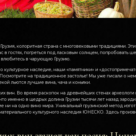
 Грузия, колоритная страна с многовековыми традициями. Эт
нас в гостях, погреться под ласковым солнцем, попробовать 
 влюбитесь в чарующую Грузию.
то культурное наследие, наши «памятники» и «достопримечат
 Посмотрите на традиционное застолье! Мы уже писали о нем
кой льются лучшие вина, чача и коньяки.
ких вин. Во время раскопок на древнейших стенах археолог
 что именно в щедрых долина Грузии тысячи лет назад зароди
е ни на одно вино мира. Уникальный грузинский метод изго
ематериального культурного наследия ЮНЕСКО. Здесь произв
ких вин звучат как песня: Цина