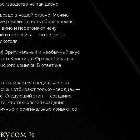
роизводство не так давно.
 везде в нашей стране! Можно
е ртвели (то есть сбора урожая).
вино и перегоняют чачу.
й из змеевика — ни с чем не
лкоголя.
ии! Оригинальный и необычный вкус
Агаты Кристи до Фрэнка Синатры.
нского коньяка. В ответ же
готавливается специальное по
ержки отбирают только «сердце» —
ба. Следующий этап — создание
то, что технология создания
тичные и оригинальные коньяки со
вкусом и