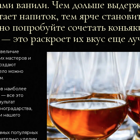
ми ванили. Чем дольше выдерж
ет напиток, тем ярче становитс
ьно попробуйте сочетать коньяк
 — это раскроет их вкус еще лу
 величие
их мастеров и
создают
мело можно
м.
ов наиболее
к — все это
ультат
ноградарства,
ии нашего
самых популярных
зательно уделим