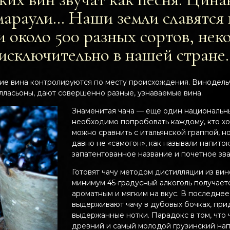
мараули… Наши земли славятся
и около 500 разных сортов, не
сключительно в нашей стране.
ские вина контролируются по месту происхождения. Винодел
лласьоны, дают совершенно разные, узнаваемые вина.
Знаменитая чача — еще один национальны
необходимо попробовать каждому, кто хоч
можно сравнить с итальянской граппой, н
давно не «самогон», как называли напиток
запатентованное название и почетное зв
Готовят чачу методом дистилляции из ви
минимум 45-градусный алкоголь получаетс
ароматным и мягким на вкус. В последне
выдерживают чачу в дубовых бочках, при
выдержанные нотки. Парадокс в том, что
древний и самый молодой грузинский напи