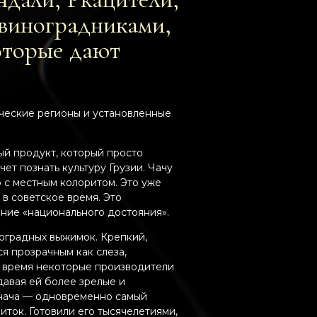
 виноградниками,
которые дают
ьческие регионы и установленные
й продукт, который просто
ет познать культуру Грузии. Чачу
о с местным колоритом. Это уже
 в советское время. Это
ание «национального достояния».
ноградных выжимок. Крепкий,
я прозрачным как слеза,
е время некоторые производители
давая ей более зрелые и
 чача — одновременно самый
ток. Готовили его тысячелетиями,