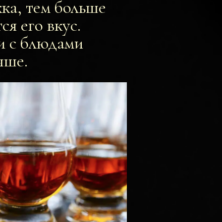
ка, тем больше
я его вкус.
и с блюдами
чше.