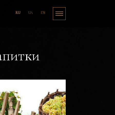
RU
UA
EN
апитки