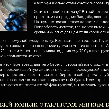
а вот официально стали контролировать п
Хотите попробовать чачу? Вы найдете ее
приехать и на праздник Заодоба, окончани
На шумных празднествах делают молодое 
Попробовать напиток, только что вытекши
сравнимый опыт для ценителя хорошего а
— к нашему любимому коньяку. Вот настоящая гордость Груз
 букеты ароматов давно оценили гурманы многих стран — от 
 75-летие и Уинстона Черчилля подарил ему 75 бутылок грузи
е исполняется не сто!».
питок. Во-первых, для него берется отборный виноград и из
, он проходит двойную дистилляцию, а для последующей выд
пирты несколько лет отдыхают и вбирают в себя ароматы ду
ных лет соединяются в один гармоничный букет. Несмотря на 
 отличается от классической французской, мы получаем аутен
ий коньяк отличается мягким 