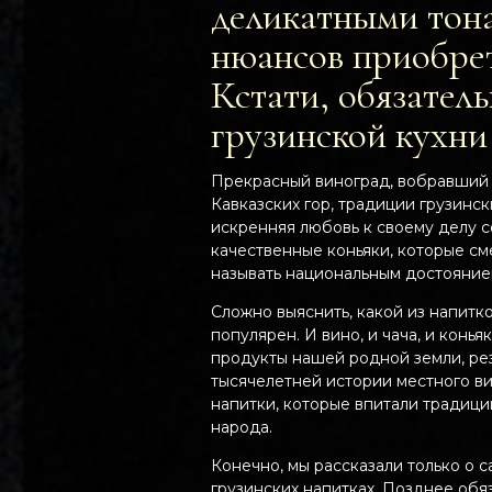
деликатными тона
нюансов приобрета
Кстати, обязател
грузинской кухни
Прекрасный виноград, вобравший
Кавказских гор, традиции грузинск
искренняя любовь к своему делу 
качественные коньяки, которые с
называть национальным достояние
Сложно выяснить, какой из напитк
популярен. И вино, и чача, и конья
продукты нашей родной земли, рез
тысячелетней истории местного ви
напитки, которые впитали традиц
народа.
Конечно, мы рассказали только о 
грузинских напитках. Позднее обя